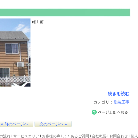
施工前
続きを読む
カテゴリ：
塗装工事
« 前のページへ
次のページへ »
の流れ
l
サービスエリア
l
お客様の声
l
よくあるご質問
l
会社概要
l
お問合わせ
l
個人